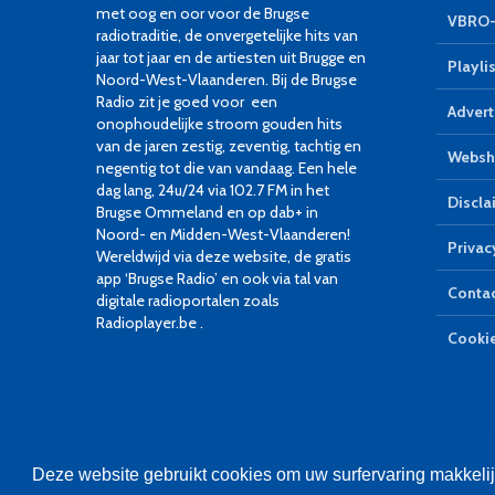
met oog en oor voor de Brugse
VBRO-
radiotraditie, de onvergetelijke hits van
jaar tot jaar en de artiesten uit Brugge en
Playlis
Noord-West-Vlaanderen. Bij de Brugse
Radio zit je goed voor een
Advert
onophoudelijke stroom gouden hits
van de jaren zestig, zeventig, tachtig en
Websh
negentig tot die van vandaag. Een hele
dag lang, 24u/24 via 102.7 FM in het
Discla
Brugse Ommeland en op dab+ in
Noord- en Midden-West-Vlaanderen!
Privac
Wereldwijd via deze website, de gratis
app ‘Brugse Radio’ en ook via tal van
Conta
digitale radioportalen zoals
Radioplayer.be .
Cookie
Deze website gebruikt cookies om uw surfervaring makkeli