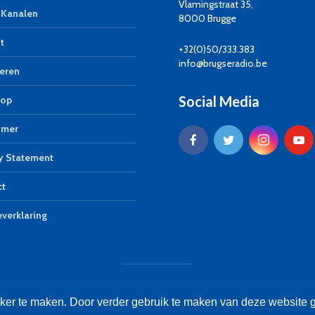
Vlamingstraat 35,
Kanalen
8000 Brugge
t
+32(0)50/333.383
info@brugseradio.be
eren
Social Media
op
imer
y Statement
ct
verklaring
© Brugse Radio 2026
jker te maken. Door verder gebruik te maken van deze website 