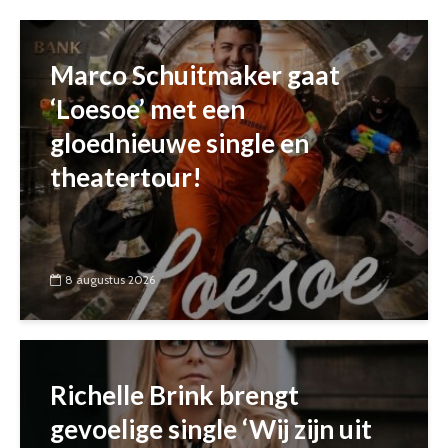
Marco Schuitmaker gaat
‘Loesoe’ met een
gloednieuwe single en
theatertour!
8 augustus 2026
Richelle Brink brengt
gevoelige single ‘Wij zijn uit