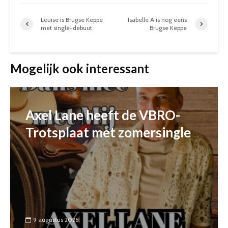
Louise is Brugse Keppe
Isabelle A is nog eens
met single-debuut
Brugse Keppe
Mogelijk ook interessant
Axel Lane heeft de VBRO-
Trotsplaat met zomersingle
9 augustus 2026