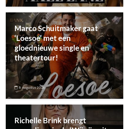
Marco Schuitmaker gaat
‘Loesoe’ met een
gloednieuwe single en
theatertour!
8 augustus 2026
Richelle Brink brengt